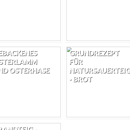
EBACKENES
GRUNDREZEPT
STERLAMM
FÜR
ND OSTERHASE
NATURSAUERTEI
- BROT
RANDTEIG -