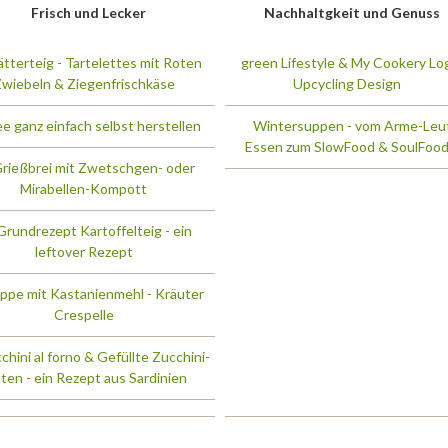
Frisch und Lecker
Nachhaltgkeit und Genuss
ätterteig - Tartelettes mit Roten
green Lifestyle & My Cookery Lo
wiebeln & Ziegenfrischkäse
Upcycling Design
e ganz einfach selbst herstellen
Wintersuppen - vom Arme-Leu
Essen zum SlowFood & SoulFoo
rießbrei mit Zwetschgen- oder
Mirabellen-Kompott
Grundrezept Kartoffelteig - ein
leftover Rezept
ppe mit Kastanienmehl - Kräuter
Crespelle
chini al forno & Gefüllte Zucchini-
ten - ein Rezept aus Sardinien