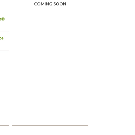
COMING SOON
g® -
te
d