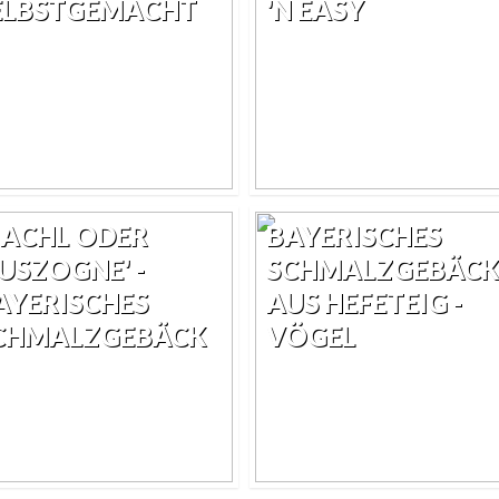
ELBSTGEMACHT
'N EASY
IACHL ODER
BAYERISCHES
AUSZOGNE' -
SCHMALZGEBÄCK
AYERISCHES
AUS HEFETEIG -
CHMALZGEBÄCK
VÖGEL