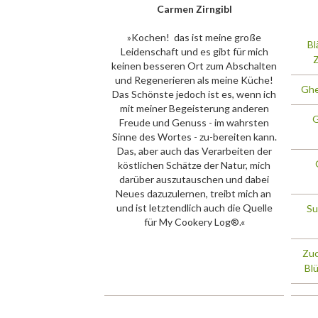
Carmen Zirngibl
»Kochen!  das ist meine große
Bl
Leidenschaft und es gibt für mich
Z
keinen besseren Ort zum Abschalten
und Regenerieren als meine Küche!
Ghe
Das Schönste jedoch ist es, wenn ich
mit meiner Begeisterung anderen
G
Freude und Genuss - im wahrsten
Sinne des Wortes - zu-bereiten kann.
Das, aber auch das Verarbeiten der
köstlichen Schätze der Natur, mich
darüber auszutauschen und dabei
Neues dazuzulernen, treibt mich an 
und ist letztendlich auch die Quelle
Su
für My Cookery Log®.«
Zuc
Blü