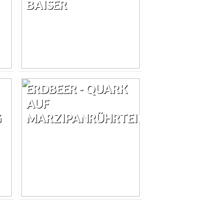
BAISER
ERDBEER - QUARK
AUF
G
MARZIPANRÜHRTEIG