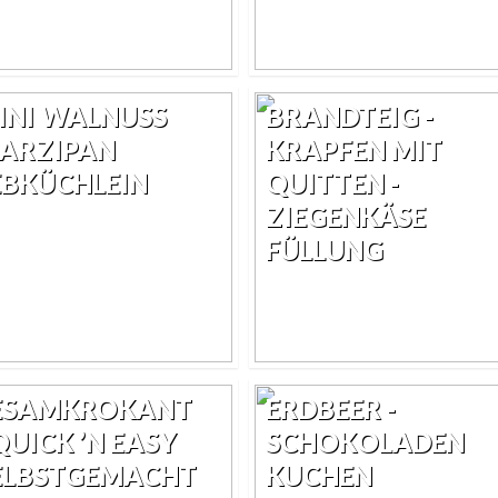
INI WALNUSS
BRANDTEIG -
ARZIPAN
KRAPFEN MIT
EBKÜCHLEIN
QUITTEN -
ZIEGENKÄSE
FÜLLUNG
ESAMKROKANT
ERDBEER -
 QUICK ’N EASY
SCHOKOLADEN
ELBSTGEMACHT
KUCHEN