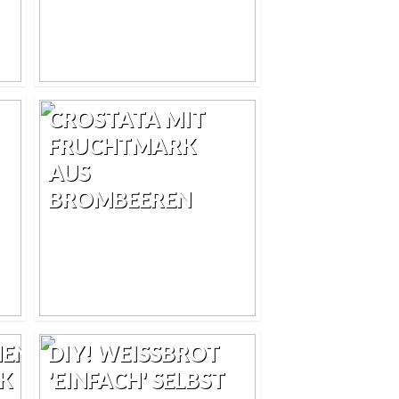
CROSTATA MIT
FRUCHTMARK
AUS
BROMBEEREN
HEN
DIY! WEISSBROT '
CK
EINFACH' SELBST B