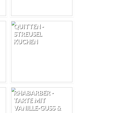
QUITTEN -
STREUSEL
KUCHEN
RHABARBER -
TARTE MIT
VANILLE-GUSS &