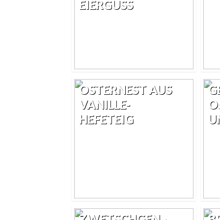
EIERGUSS
OSTERNEST AUS
G
VANILLE-
O
HEFETEIG
U
ZWETSCHGEN -
B