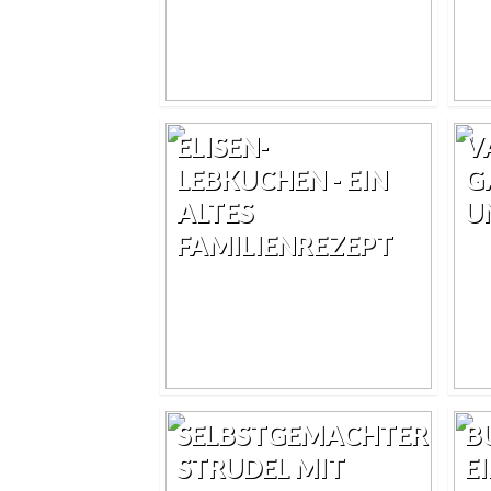
ELISEN-
V
LEBKUCHEN - EIN
G
ALTES
U
FAMILIENREZEPT
SELBSTGEMACHTER
B
STRUDEL MIT
E