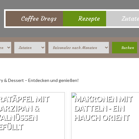
Coffee Dregs
Rezepte
Zutat
y & Dessert – Entdecken und genießen!
RATÄPFEL MIT
MAKRONEN MIT
ARZIPAN &
DATTELN - EIN
ALNÜSSEN
HAUCH ORIENT
EFÜLLT