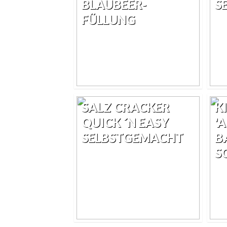
BLAUBEER-
S
FÜLLUNG
SALZ CRACKER
K
QUICK ´N EASY
'
SELBSTGEMACHT
B
S