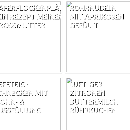
AFERFLOCKENPLÄTZCHEN
ROHRNUDELN
 EIN REZEPT MEINER
MIT APRIKOSEN
ROSSMUTTER
GEFÜLLT
EFETEIG-
LUFTIGER
CHNECKEN MIT
ZITRONEN-
OHN- &
BUTTERMILCH
USSFÜLLUNG
RÜHRKUCHEN