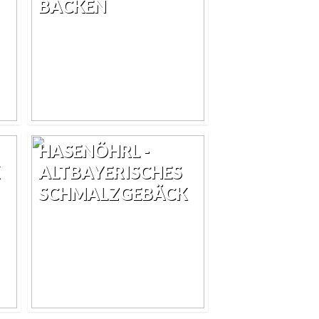
ACKEN
HASENÖHRL -
ALTBAYERISCHES
SCHMALZGEBÄCK