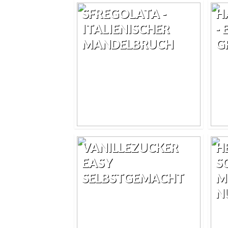
SFREGOLATA -
H
ITALIENISCHER
-
MANDELBRUCH
G
VANILLEZUCKER
H
EASY
S
SELBSTGEMACHT
M
N