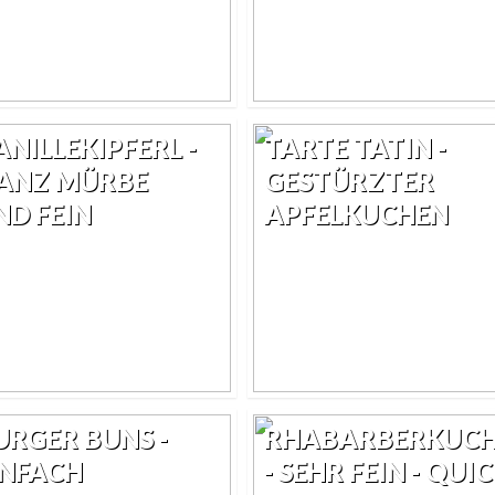
ANILLEKIPFERL -
TARTE TATIN -
ANZ MÜRBE
GESTÜRZTER
ND FEIN
APFELKUCHEN
URGER BUNS -
RHABARBERKUC
INFACH
- SEHR FEIN - QUI