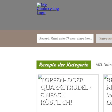
Rezepte der Kategorie
MCL Baker
TOPFEN- ODER
B
QUARKSTRUDEL -
M
EINFACH
W
KÖSTLICH!
G