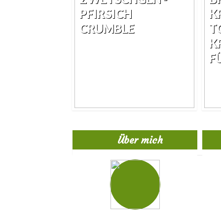
PFIRSICH
K
CRUMBLE
T
K
F
Über mich