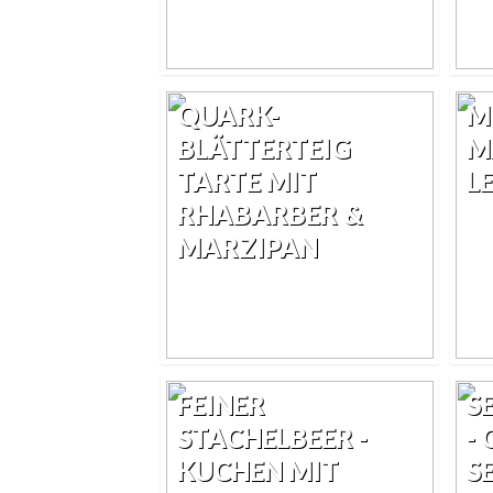
QUARK-
M
BLÄTTERTEIG
M
TARTE MIT
L
RHABARBER &
MARZIPAN
FEINER
S
STACHELBEER -
-
KUCHEN MIT
S