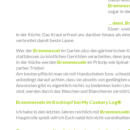
Brennness
sogar in de
.
… denn, B
Eisen- sow
in der Küche. Das Kraut erfreut uns darüber hinaus als ein
verbreitet damit beste Laune.
Wer der
Brennnessel
im Garten also den gärtnerischen Ka
stattdessen zu köstlichen Gerichten verarbeiten, denn ju
In der Küche werden
Brennnesseln
im Prinzip wie Spinat
zarten Triebe!
Am besten pflückt man sie mit Handschuhen bzw. schneidet
unbedingt darauf achten, dass sie abseits von gedüngten 
Ansonsten gibt es eigentlich nichts zu bedenken beim U
sind, werden durch das Waschen und Blanchieren zerstört,
.
Brennnesseln im Kochtopf bei My Cookery Log®
Ich habe in den letzten Jahren reichlich mit
Brennnesseln
Hauptrolle spielt will ich Euch natürlich nicht vorenthalten
.