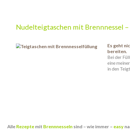
.
.
Nudelteigtaschen mit Brennnessel –
.
Es geht ni
bereiten.
Bei der Fül
eine meiner
in den Tei
Alle
Rezepte
mit
Brennnesseln
sind – wie immer –
easy
na