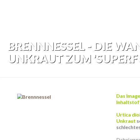
BRENNNESSEL - DIE W
UNKRAUT ZUM 'SUPERF
Das Image 
Inhaltsto
.
Urtica dio
Unkraut
s
schlechte
.
Dabei wuss