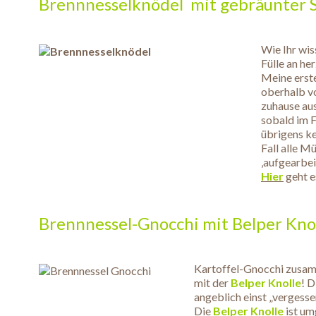
Brennnesselknödel mit gebräunter S
Wie Ihr wiss
Fülle an he
Meine erst
oberhalb vo
zuhause au
sobald im F
übrigens ke
Fall alle M
‚aufgearbei
Hier
geht e
.
Brennnessel-Gnocchi mit Belper Kno
.
Kartoffel-Gnocchi zusamm
mit der
Belper Knolle
! D
angeblich einst „vergess
Die
Belper Knolle
ist um