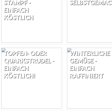
STAMPF -
SELBSTGEMA
EINFACH
KÖSTLICH
TOPFEN- ODER
WINTERLICHE
QUARKSTRUDEL -
GEMÜSE -
EINFACH
EINFACH
KÖSTLICH!
RAFFINIERT