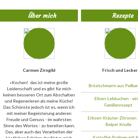
Über mich
Rezepte
Carmen Zirngibl
Frisch und Lecker
»Kochen!  das ist meine große
Bröslschmarrn aus Pellkar
Leidenschaft und es gibt für mich
keinen besseren Ort zum Abschalten
Elisen-Lebkuchen - ein
und Regenerieren als meine Küche!
Familienrezept
Das Schönste jedoch ist es, wenn ich
mit meiner Begeisterung anderen
Erbsen-Kräuter-Zitronen 
Freude und Genuss - im wahrsten
Belper Knolle
Sinne des Wortes - zu-bereiten kann.
Das, aber auch das Verarbeiten der
Kartoffel-Pralinen mit 
köstlichen Schätze der Natur, mich