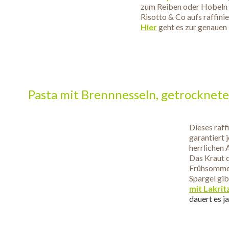
zum Reiben oder Hobeln u
Risotto & Co aufs raffinie
Hier
geht es zur genauen 
.
Pasta mit Brennnesseln, getrocknete
.
Dieses raff
garantiert 
herrlichen
Das Kraut d
Frühsommer
Spargel gib
mit Lakri
dauert es j