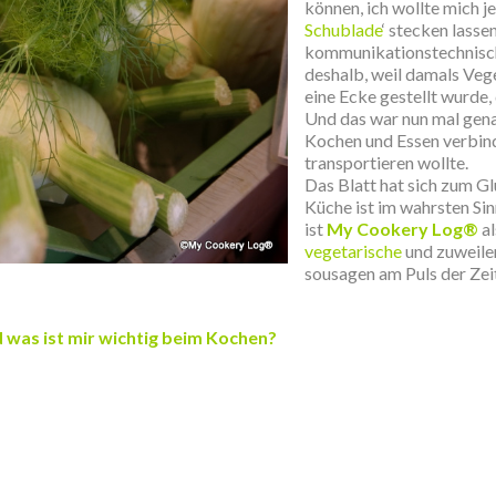
können, ich wollte mich je
Schublade
‘ stecken lass
kommunikationstechnisch
deshalb, weil damals Vege
eine Ecke gestellt wurde, 
Und das war nun mal gena
Kochen und Essen verbin
transportieren wollte.
Das Blatt hat sich zum G
Küche ist im wahrsten Sin
ist
My Cookery Log®
a
vegetarische
und zuweile
sousagen am Puls der Zeit
was ist mir wichtig beim Kochen?
.