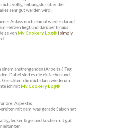
 nicht völlig reibungslos über die
 alles sehr gut werden wird!
ener Anlass noch einmal wieder darauf
am Herzen liegt und darüber hinaus
Reise von
My Cookery Log®
I simply
rd.
ch einem anstrengenden (Arbeits-) Tag
den. Dabei sind es die einfachen und
w. Gerichten, die mich dann wiederum
hte ich mit
My Cookery Log®
für drei Aspekte:
bereiten mit dem, was gerade Saison hat
ltig, lecker & gesund kochen mit gut
nleitungen