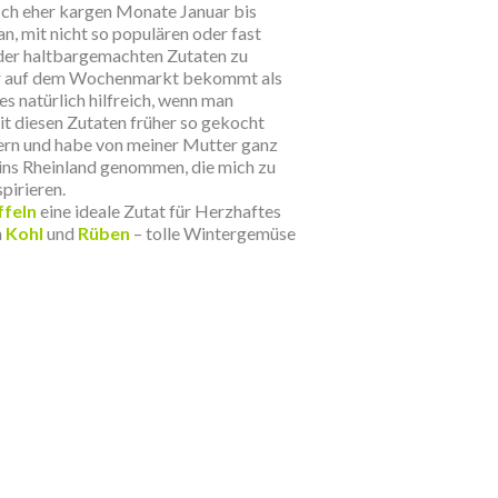
ch eher kargen Monate Januar bis
, mit nicht so populären oder fast
der haltbargemachten Zutaten zu
er auf dem Wochenmarkt bekommt als
es natürlich hilfreich, wenn man
 diesen Zutaten früher so gekocht
ern und habe von meiner Mutter ganz
ins Rheinland genommen, die mich zu
pirieren.
ffeln
eine ideale Zutat für
Herzhaftes
n
Kohl
und
Rüben
– tolle Wintergemüse