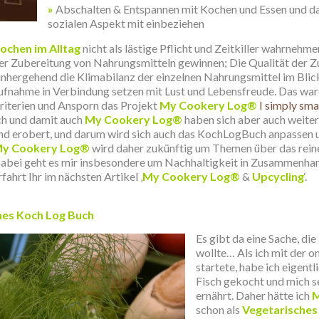
»
Abschalten & Entspannen mit Kochen und Essen und d
sozialen Aspekt mit einbeziehen
ochen
im Alltag
nicht als lästige Pflicht und Zeitkiller wahrnehme
er Zubereitung von Nahrungsmitteln gewinnen; Die Qualität der Zu
inhergehend die Klimabilanz der einzelnen Nahrungsmittel im Bli
ufnahme in Verbindung setzen mit Lust und Lebensfreude. Das ware
riterien und Ansporn das Projekt
My Cookery Log®
I simply sm
ch und damit auch
My Cookery Log®
haben sich aber auch weiter
nd erobert, und darum wird sich auch das
KochLogBuch
anpassen u
y Cookery Log®
wird daher zukünftig um Themen über das rein
abei geht es mir insbesondere um Nachhaltigkeit in Zusammenha
rfahrt Ihr im nächsten Artikel ‚
My Cookery Log®
&
Upcycling
‘.
hes
Koch Log Buch
Es gibt da eine Sache, di
wollte… Als ich mit der o
startete, habe ich eigentl
Fisch gekocht und mich se
ernährt. Daher hätte ich
M
schon als
Vegetarisches