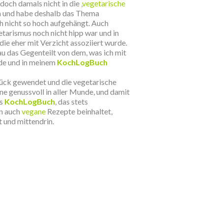
doch damals nicht in die ‚
vegetarische
en und habe deshalb das Thema
 nicht so hoch aufgehängt. Auch
tarismus noch nicht hipp war und in
die eher mit Verzicht assoziiert wurde.
u das Gegenteilt von dem, was ich mit
de und in meinem
KochLogBuch
lück gewendet und die vegetarische
ne genussvoll in aller Munde, und damit
ls
KochLogBuch
, das stets
n auch
vegane
Rezepte beinhaltet,
 und mittendrin.