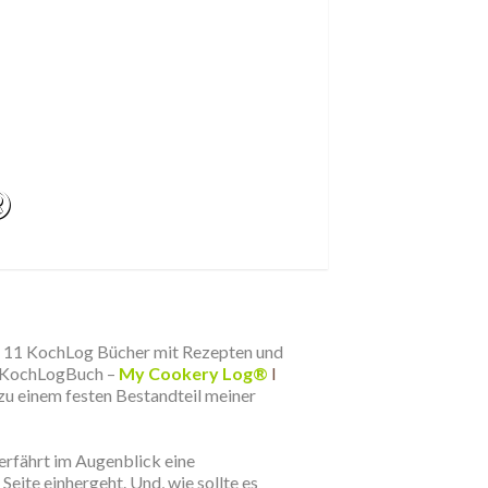
®
d 11
KochLog Bücher
mit Rezepten und
KochLogBuch
–
My Cookery Log®
I
 zu einem festen Bestandteil meiner
erfährt im Augenblick eine
eite einhergeht. Und, wie sollte es