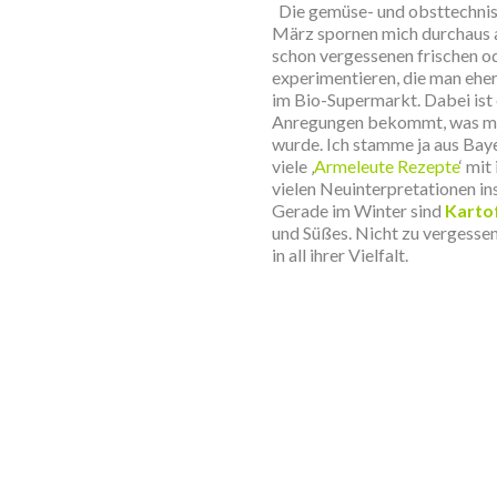
Die gemüse- und obsttechnis
März spornen mich durchaus an
schon vergessenen frischen o
experimentieren, die man eh
im Bio-Supermarkt.
Dabei ist 
Anregungen bekommt, was mit
wurde. Ich stamme ja aus Bay
viele ‚
Armeleute Rezepte
‘
mit 
vielen Neuinterpretationen ins
Gerade im Winter sind
Karto
und
Süßes
. Nicht zu vergesse
in all ihrer Vielfalt.