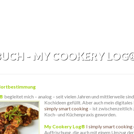
UCH - MY COOKERY LOG
ndortbestimmung
g®
begleitet mich – analog – seit vielen Jahren und mittlerweile sin
Kochideen gefüllt.
Aber auch mein digitales
simply smart cooking
– ist zwischenzeitlich
Koch- und Küchenpraxis geworden.
.
My Cookery Log®
I simply smart cooking
Auffrischung, die auch mit einem Umzug der S