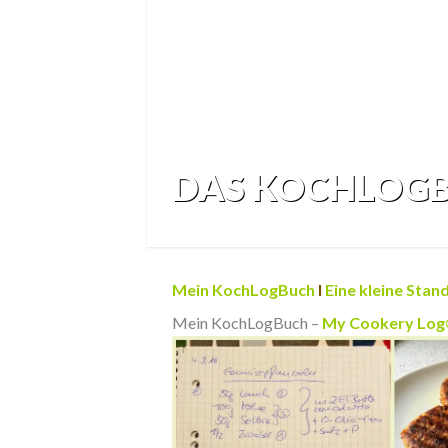
DAS KOCHLOGB
Mein
KochLogBuch
I
Eine kleine Sta
Mein
KochLogBuch
–
My Cookery Lo