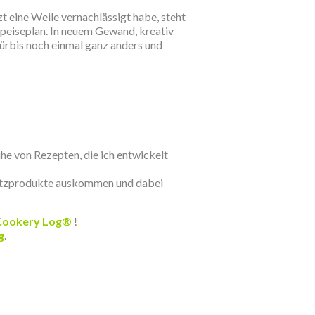
tzt eine Weile vernachlässigt habe, steht
peiseplan. In neuem Gewand, kreativ
ürbis noch einmal ganz anders und
he von Rezepten, die ich entwickelt
ersatzprodukte auskommen und dabei
Cookery Log®
!
.
g
.