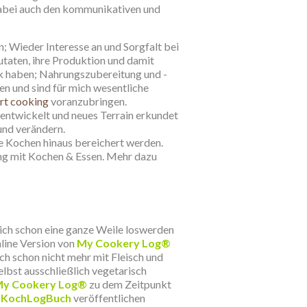
abei auch den kommunikativen und
n; Wieder Interesse an und Sorgfalt bei
taten, ihre Produktion und damit
ck haben; Nahrungszubereitung und -
n und sind für mich wesentliche
art cooking
voranzubringen.
entwickelt und neues Terrain erkundet
nd verändern.
e Kochen hinaus bereichert werden.
ng mit
Kochen & Essen
. Mehr dazu
e ich schon eine ganze Weile loswerden
nline Version von
My Cookery Log®
ich schon nicht mehr mit Fleisch und
lbst ausschließlich vegetarisch
y Cookery Log®
zu dem Zeitpunkt
KochLogBuch
veröffentlichen