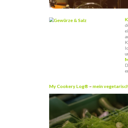
K
d
e
a
K
I
u
M
D
e
.
My Cookery Log®
–
mein vegetarisc