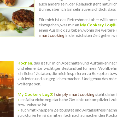
auch anders sein, der Relaunch geht natürlich
Bühne, aber ich bin sehr zuversichtlich, dass
.
Für mich ist das Refreshment aber willkomm
einzugehen, was mir an
My Cookery Log®
einen Ausblick zu geben, wohin die weitere 
smart cooking
in der nächsten Zeit gehen wi
Kochen
, das ist für mich Abschalten und Auftanken na
und elementar wichtiger Bestandteil für mein Wohlbefin
‚
ehrlichen‘
Zutaten, die mich inspirieren zu Rezepten bz
zufrieden und ausgeglichen machen. Und genau das möc
weitergeben.
.
My Cookery Log®
I simply smart cooking
steht daher 
»
einfallsreiche vegetarische Gerichte unkompliziert zu
bzw. zuhause ist
»
auch mit knappem Zeitbudget und Alltagsstress nachha
strukturierten & damit einfach nachzumachenden Kocha