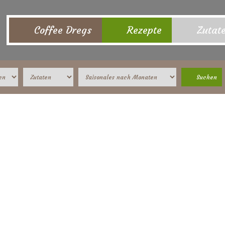
Coffee Dregs
Rezepte
Zutat