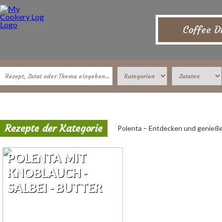
Coffee D
Rezepte der Kategorie
Polenta – Entdecken und genieß
POLENTA MIT
KNOBLAUCH -
SALBEI - BUTTER